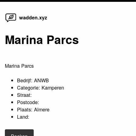
Home
Skip
wadden.xyz
to
content
Marina Parcs
Marina Parcs
Bedrijf: ANWB
Categorie: Kamperen
Straat:
Postcode:
Plaats: Almere
Land: