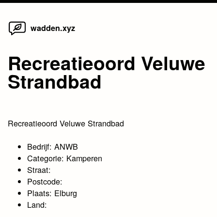
Home
Skip
wadden.xyz
to
content
Recreatieoord Veluwe
Strandbad
Recreatieoord Veluwe Strandbad
Bedrijf: ANWB
Categorie: Kamperen
Straat:
Postcode:
Plaats: Elburg
Land: