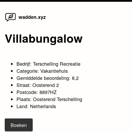
Home
Skip
wadden.xyz
to
content
Villabungalow
Bedrijf: Terschelling Recreatie
Categorie: Vakantiehuis
Gemiddelde beoordeling: 8,2
Straat: Oosterend 2
Postcode: 8897HZ
Plaats: Oosterend Terschelling
Land: Netherlands
Boeken