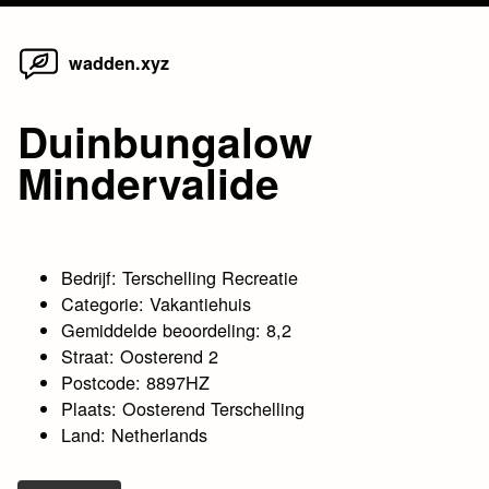
Home
Skip
wadden.xyz
to
content
Duinbungalow
Mindervalide
Bedrijf: Terschelling Recreatie
Categorie: Vakantiehuis
Gemiddelde beoordeling: 8,2
Straat: Oosterend 2
Postcode: 8897HZ
Plaats: Oosterend Terschelling
Land: Netherlands