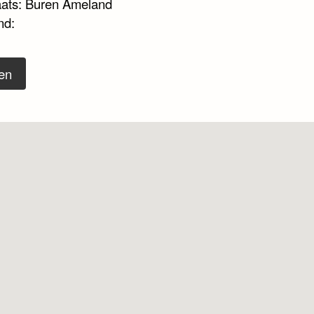
aats: Buren Ameland
nd:
en