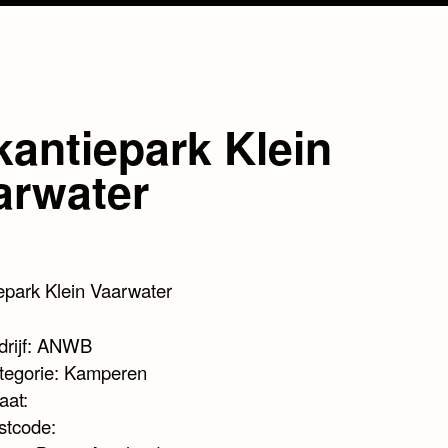
kantiepark Klein
arwater
epark Klein Vaarwater
drijf: ANWB
tegorie: Kamperen
aat:
stcode: