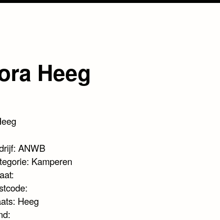
ora Heeg
Heeg
drijf: ANWB
tegorie: Kamperen
aat:
stcode:
aats: Heeg
nd: