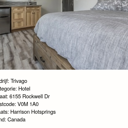
rijf: Trivago
tegorie: Hotel
raat: 6155 Rockwell Dr
stcode: V0M 1A0
aats: Harrison Hotsprings
nd: Canada