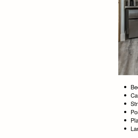
Bed
Ca
St
Po
Pl
La