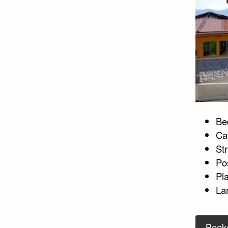
Bed
Ca
St
Po
Pl
La
Boek