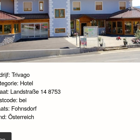
rijf: Trivago
tegorie: Hotel
raat: Landstraße 14 8753
stcode: bei
aats: Fohnsdorf
nd: Österreich
en