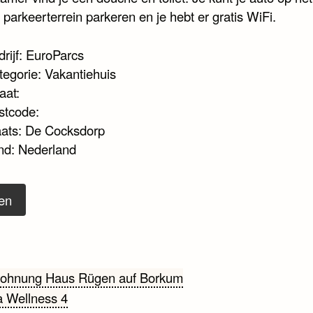
 parkeerterrein parkeren en je hebt er gratis WiFi.
rijf: EuroParcs
tegorie: Vakantiehuis
aat:
stcode:
aats: De Cocksdorp
nd: Nederland
en
cht
wohnung Haus Rügen auf Borkum
la Wellness 4
gatie