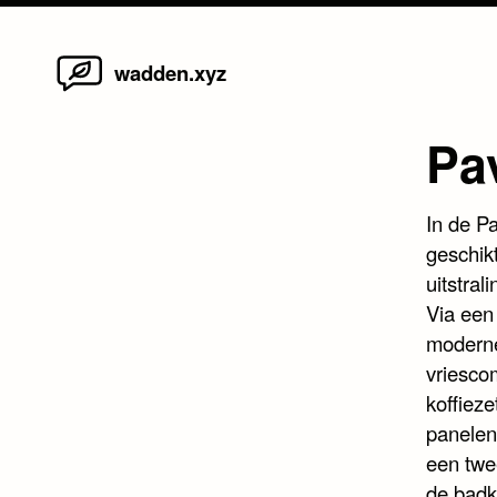
Home
Skip
wadden.xyz
to
content
Pav
In de Pa
geschik
uitstral
Via een 
moderne
vriesco
koffiez
panelen
een twe
de badka