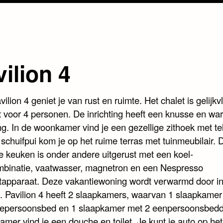
ilion 4
vilion 4 geniet je van rust en ruimte. Het chalet is gelijkv
t voor 4 personen. De inrichting heeft een knusse en w
ing. In de woonkamer vind je een gezellige zithoek met tel
schuifpui kom je op het ruime terras met tuinmeubilair. 
 keuken is onder andere uitgerust met een koel-
mbinatie, vaatwasser, magnetron en een Nespresso
etapparaat. Deze vakantiewoning wordt verwarmd door in
. Pavilion 4 heeft 2 slaapkamers, waarvan 1 slaapkamer
epersoonsbed en 1 slaapkamer met 2 eenpersoonsbedd
mer vind je een douche en toilet. Je kunt je auto op het