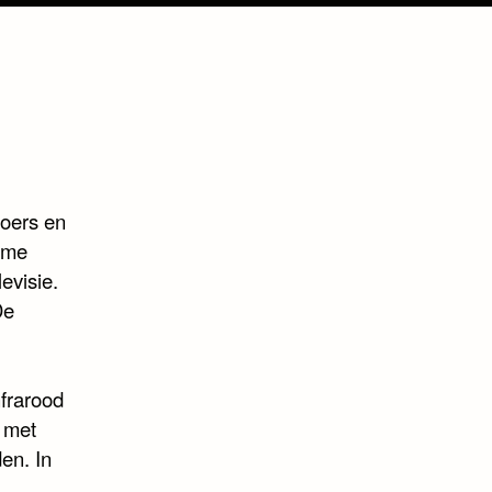
loers en
arme
evisie.
De
frarood
 met
en. In