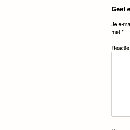
Geef e
Je e-ma
met
*
Reacti