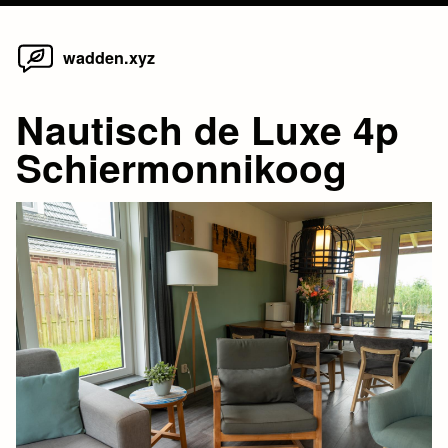
Home
Skip
wadden.xyz
to
content
Nautisch de Luxe 4p
Schiermonnikoog