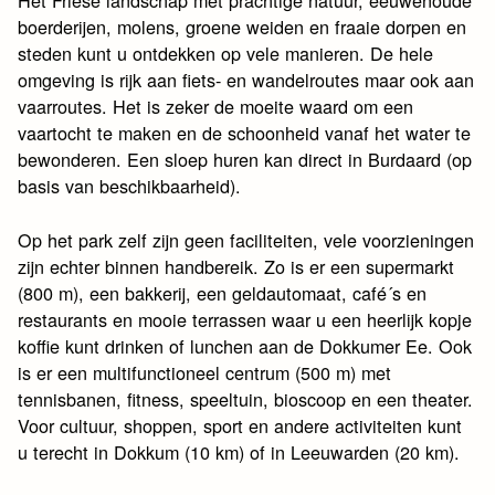
Het Friese landschap met prachtige natuur, eeuwenoude
boerderijen, molens, groene weiden en fraaie dorpen en
steden kunt u ontdekken op vele manieren. De hele
omgeving is rijk aan fiets- en wandelroutes maar ook aan
vaarroutes. Het is zeker de moeite waard om een
vaartocht te maken en de schoonheid vanaf het water te
bewonderen. Een sloep huren kan direct in Burdaard (op
basis van beschikbaarheid).
Op het park zelf zijn geen faciliteiten, vele voorzieningen
zijn echter binnen handbereik. Zo is er een supermarkt
(800 m), een bakkerij, een geldautomaat, café´s en
restaurants en mooie terrassen waar u een heerlijk kopje
koffie kunt drinken of lunchen aan de Dokkumer Ee. Ook
is er een multifunctioneel centrum (500 m) met
tennisbanen, fitness, speeltuin, bioscoop en een theater.
Voor cultuur, shoppen, sport en andere activiteiten kunt
u terecht in Dokkum (10 km) of in Leeuwarden (20 km).