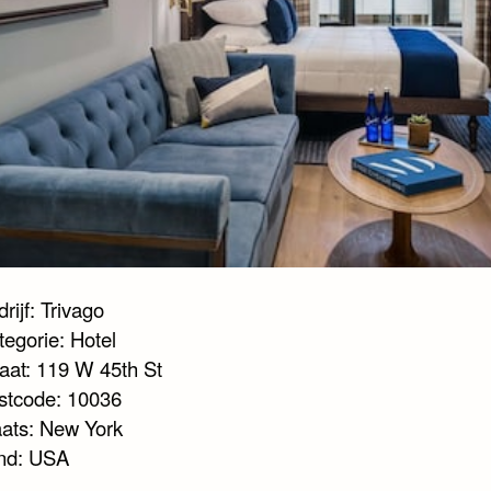
rijf: Trivago
tegorie: Hotel
raat: 119 W 45th St
stcode: 10036
aats: New York
nd: USA