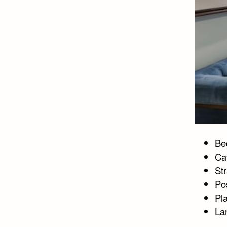
Bed
Ca
St
Po
Pl
La