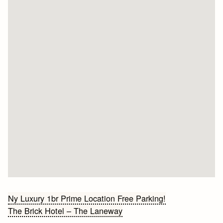
Bericht
Ny Luxury 1br Prime Location Free Parking!
The Brick Hotel – The Laneway
navigatie