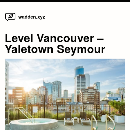
Home
Skip
wadden.xyz
to
content
Level Vancouver –
Yaletown Seymour