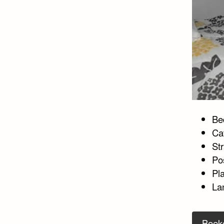
Bed
Ca
St
Po
Pla
La
Boek