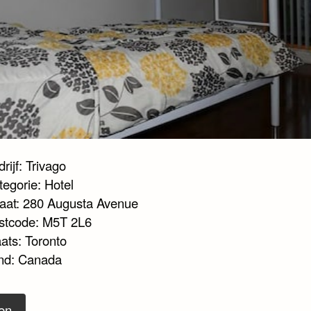
rijf: Trivago
tegorie: Hotel
raat: 280 Augusta Avenue
stcode: M5T 2L6
ats: Toronto
nd: Canada
en