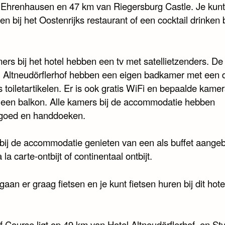
 Ehrenhausen en 47 km van Riegersburg Castle. Je kun
en bij het Oostenrijks restaurant of een cocktail drinken b
mers bij het hotel hebben een tv met satellietzenders. D
el Altneudörflerhof hebben een eigen badkamer met een
s toiletartikelen. Er is ook gratis WiFi en bepaalde kame
een balkon. Alle kamers bij de accommodatie hebben
goed en handdoeken.
 bij de accommodatie genieten van een als buffet aange
à la carte-ontbijt of continentaal ontbijt.
aan er graag fietsen en je kunt fietsen huren bij dit hote
f Course ligt op 49 km van Hotel Altneudörflerhof, en St