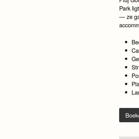
Park li
— ze ga
accommo
Be
Ca
Ge
Str
Po
Pl
La
Boek