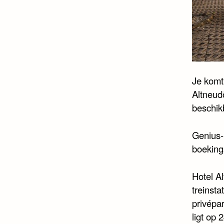
Je komt
Altneudö
beschik
Genius-
boeking
Hotel A
treinsta
privépa
ligt op