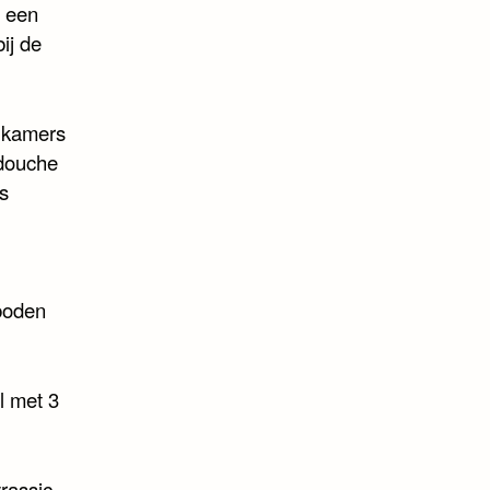
t een
ij de
e kamers
 douche
rs
boden
l met 3
yrassic