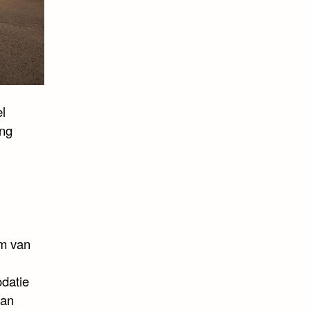
l
ing
km van
datie
van