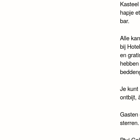
Kasteel
hapje et
bar.
Alle ka
bij Hot
en grati
hebben 
bedden
Je kunt
ontbijt, 
Gasten g
sterren.
Ptuj Gol