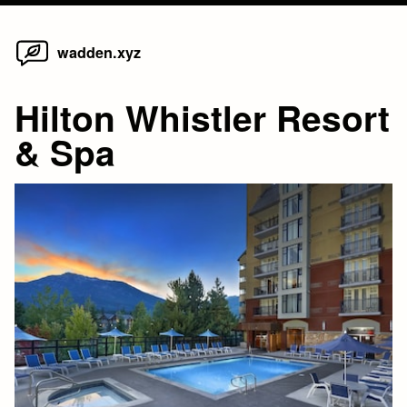
Home
Skip
wadden.xyz
to
content
Hilton Whistler Resort
& Spa