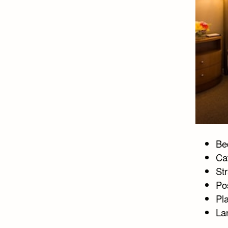
Bed
Ca
St
Po
Pl
La