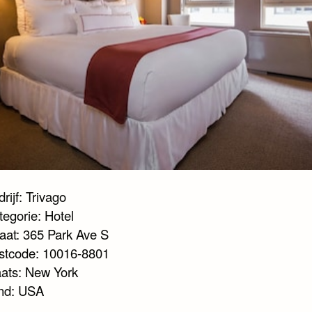
rijf: Trivago
tegorie: Hotel
raat: 365 Park Ave S
stcode: 10016-8801
aats: New York
nd: USA