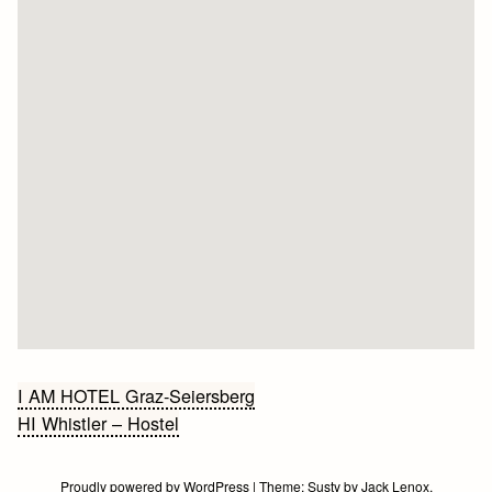
Bericht
I AM HOTEL Graz-Seiersberg
HI Whistler – Hostel
navigatie
Proudly powered by WordPress
|
Theme:
Susty
by
Jack Lenox
.