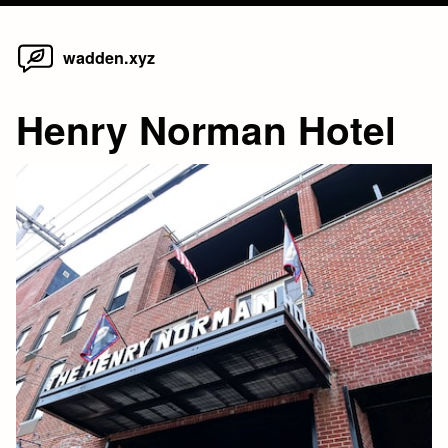
Home
Skip
wadden.xyz
to
content
Henry Norman Hotel