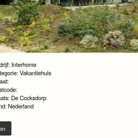
rijf: Interhome
tegorie: Vakantiehuis
aat:
stcode:
aats: De Cocksdorp
nd: Nederland
en