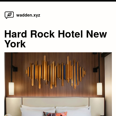
Home
Skip
wadden.xyz
to
content
Hard Rock Hotel New
York