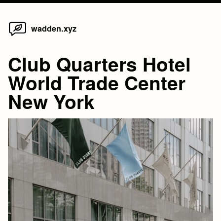
Home
Skip
wadden.xyz
to
content
Club Quarters Hotel
World Trade Center
New York