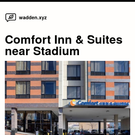
Home
Skip
wadden.xyz
to
content
Comfort Inn & Suites
near Stadium