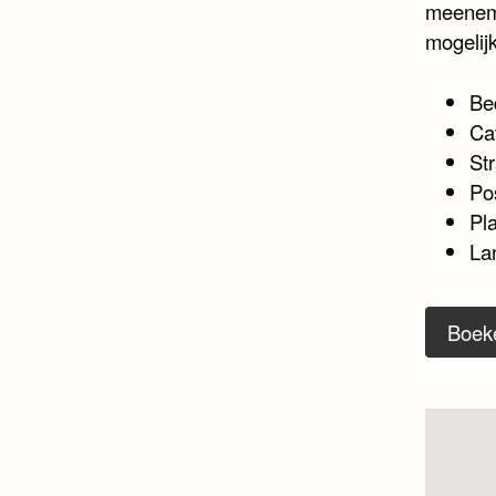
meeneme
mogelijk
Be
Ca
Str
Po
Pl
La
Boek