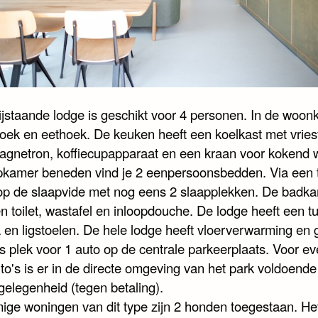
ijstaande lodge is geschikt voor 4 personen. In de woon
hoek en eethoek. De keuken heeft een koelkast met vries
gnetron, koffiecupapparaat en een kraan voor kokend w
pkamer beneden vind je 2 eenpersoonsbedden. Via een 
op de slaapvide met nog eens 2 slaapplekken. De badk
n toilet, wastafel en inloopdouche. De lodge heeft een t
 en ligstoelen. De hele lodge heeft vloerverwarming en g
 is plek voor 1 auto op de centrale parkeerplaats. Voor e
to's is er in de directe omgeving van het park voldoende
gelegenheid (tegen betaling).
ige woningen van dit type zijn 2 honden toegestaan. He