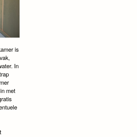
kamer is
vak,
ater. In
trap
amer
uin met
ratis
ventuele
t