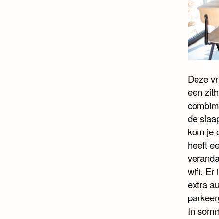
Deze vr
een zit
combima
de slaa
kom je 
heeft ee
veranda
wifi. Er
extra au
parkeer
In somm