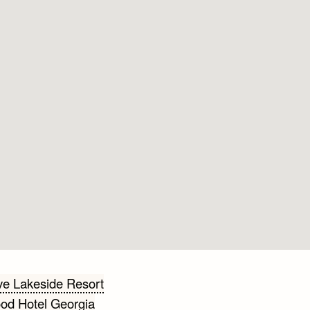
cht
e Lakeside Resort
d Hotel Georgia