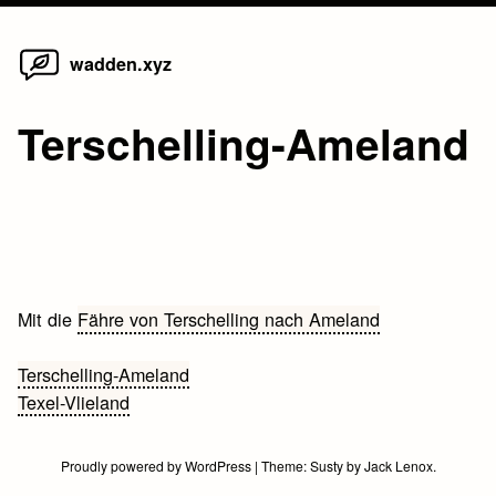
Home
Skip
wadden.xyz
to
content
Terschelling-Ameland
Mit die
Fähre von Terschelling nach Ameland
Bericht
Terschelling-Ameland
Texel-Vlieland
navigatie
Proudly powered by WordPress
|
Theme:
Susty
by
Jack Lenox
.