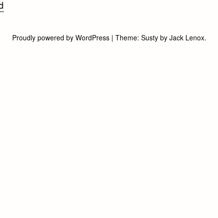
d
gatie
Proudly powered by WordPress
|
Theme:
Susty
by
Jack Lenox
.