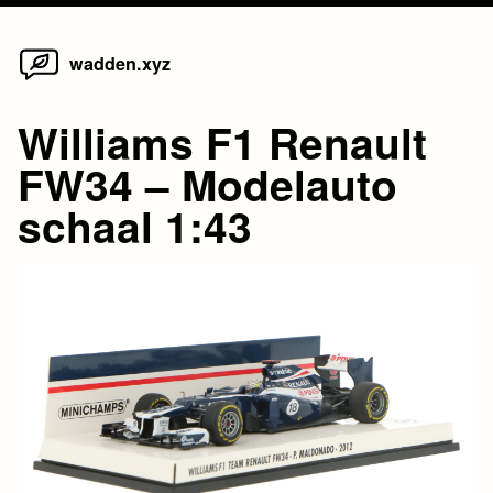
Home
Skip
wadden.xyz
to
content
Williams F1 Renault
FW34 – Modelauto
schaal 1:43