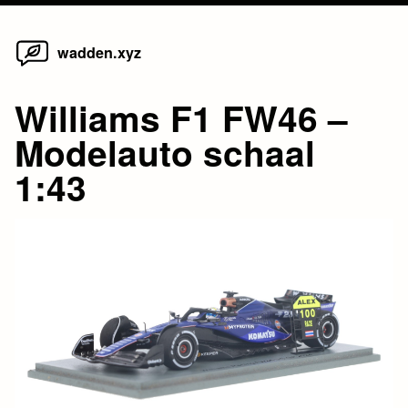
Home
Skip
wadden.xyz
to
content
Williams F1 FW46 –
Modelauto schaal
1:43