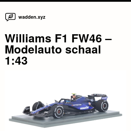
Home
Skip
wadden.xyz
to
content
Williams F1 FW46 –
Modelauto schaal
1:43