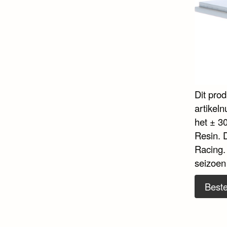
Dit pro
artikel
het ± 30
Resin. 
Racing.
seizoen
Beste