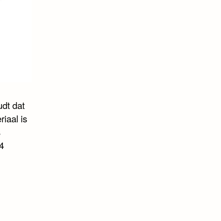
udt dat
riaal is
s
4