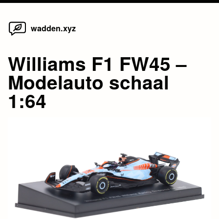
Home
Skip
wadden.xyz
to
content
Williams F1 FW45 –
Modelauto schaal
1:64