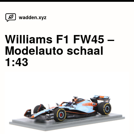
Home
Skip
wadden.xyz
to
content
Williams F1 FW45 –
Modelauto schaal
1:43