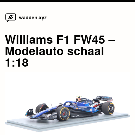
Home
Skip
wadden.xyz
to
content
Williams F1 FW45 –
Modelauto schaal
1:18