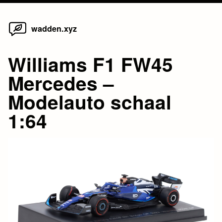
Home
Skip
wadden.xyz
to
content
Williams F1 FW45
Mercedes –
Modelauto schaal
1:64