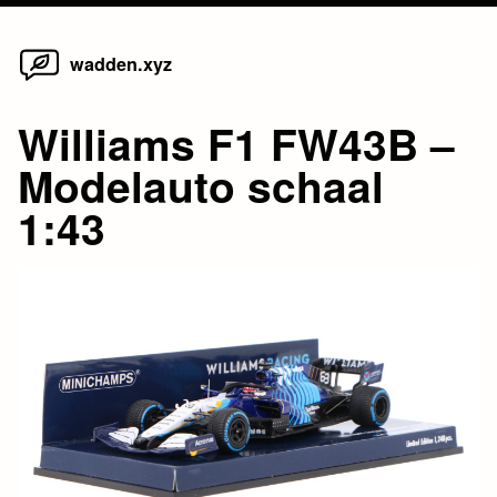
Home
Skip
wadden.xyz
to
content
Williams F1 FW43B –
Modelauto schaal
1:43