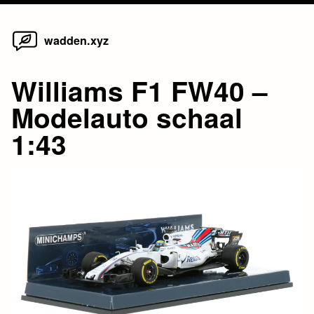
Home
Skip
wadden.xyz
to
content
Williams F1 FW40 –
Modelauto schaal
1:43