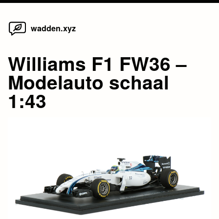
Home
Skip
wadden.xyz
to
content
Williams F1 FW36 –
Modelauto schaal
1:43