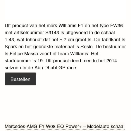
Dit product van het merk Williams F1 en het type FW36
met artikelnummer S3143 is uitgevoerd in de schaal
1:43, wat inhoudt dat het ± 7 cm groot is. De fabrikant is
Spark en het gebruikte materiaal is Resin. De bestuurder
is Felipe Massa voor het team Williams. Het
startnummer is 19. Dit product deed mee in het 2014
seizoen in de Abu Dhabi GP race.
Bestellen
Bericht
Mercedes-AMG F1 W08 EQ Power+ – Modelauto schaal