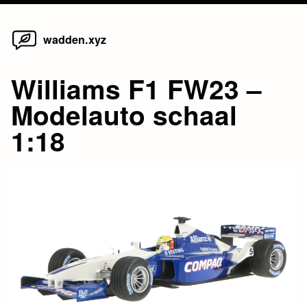
Home
Skip
wadden.xyz
to
content
Williams F1 FW23 –
Modelauto schaal
1:18