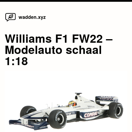
Home
Skip
wadden.xyz
to
content
Williams F1 FW22 –
Modelauto schaal
1:18