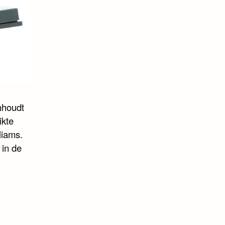
nhoudt
ikte
liams.
 in de