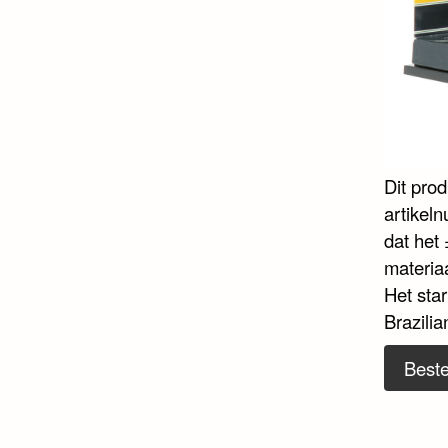
Dit pro
artikel
dat het 
materia
Het sta
Brazili
Beste