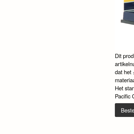
Dit pro
artikel
dat het 
materia
Het sta
Pacific 
Beste