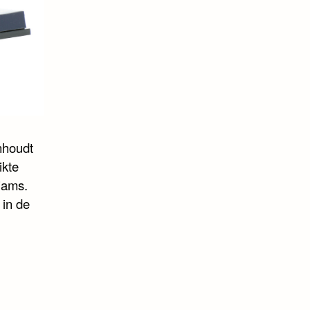
nhoudt
ikte
iams.
 in de