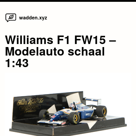
Home
Skip
wadden.xyz
to
content
Williams F1 FW15 –
Modelauto schaal
1:43