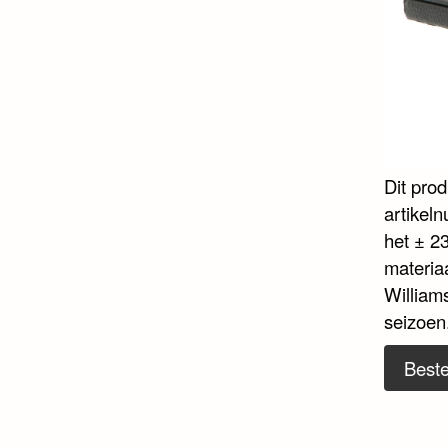
Dit pro
artikel
het ± 23
materia
William
seizoen
Beste