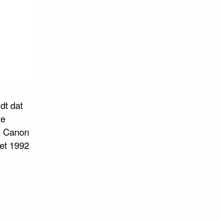
dt dat
te
am Canon
het 1992