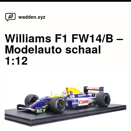
Home
Skip
wadden.xyz
to
content
Williams F1 FW14/B –
Modelauto schaal
1:12