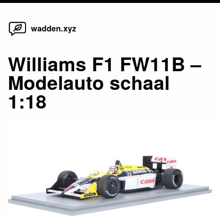
Home
Skip
wadden.xyz
to
content
Williams F1 FW11B –
Modelauto schaal
1:18