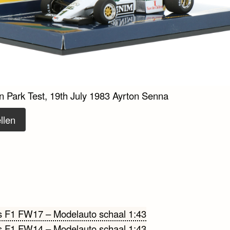
n Park Test, 19th July 1983 Ayrton Senna
llen
cht
s F1 FW17 – Modelauto schaal 1:43
s F1 FW14 – Modelauto schaal 1:43