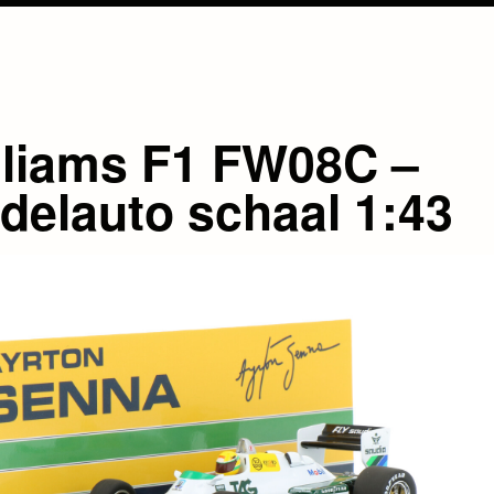
lliams F1 FW08C –
delauto schaal 1:43