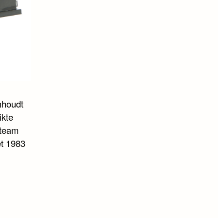
nhoudt
ikte
 team
et 1983