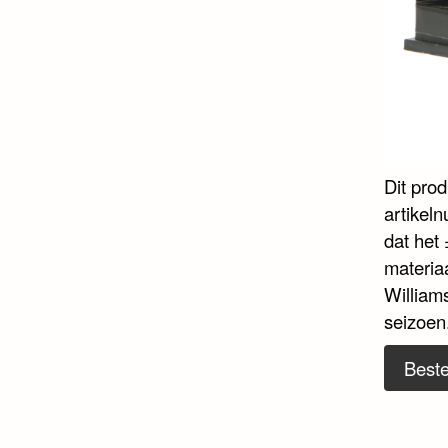
Dit pro
artikel
dat het 
materiaa
William
seizoen
Beste