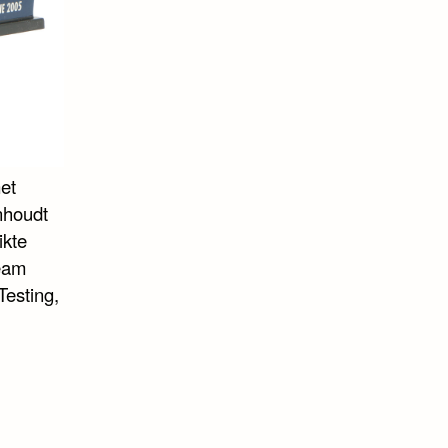
et
nhoudt
ikte
team
Testing,