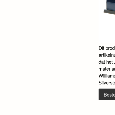
Dit pro
artikel
dat het 
materia
William
Silverst
Beste