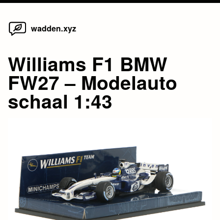
Home
Skip
wadden.xyz
to
content
Williams F1 BMW
FW27 – Modelauto
schaal 1:43