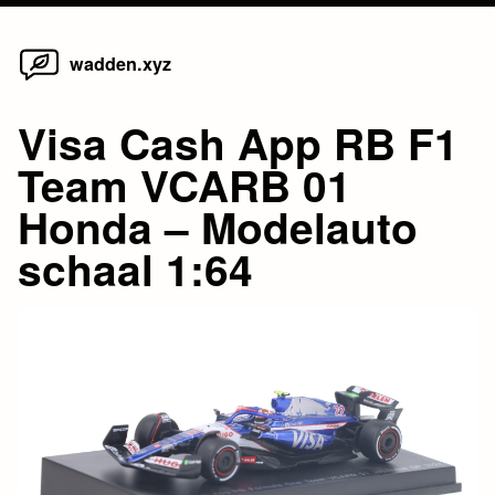
Home
Skip
wadden.xyz
to
content
Visa Cash App RB F1
Team VCARB 01
Honda – Modelauto
schaal 1:64