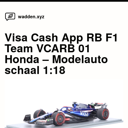
Home
Skip
wadden.xyz
to
content
Visa Cash App RB F1
Team VCARB 01
Honda – Modelauto
schaal 1:18