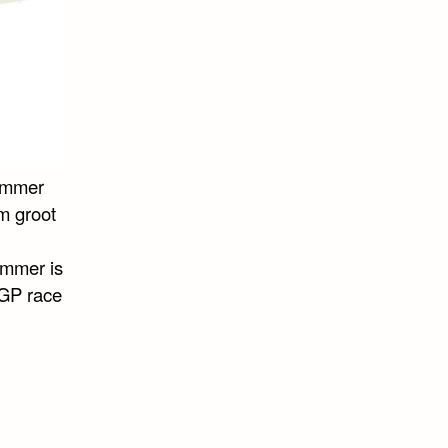
nummer
m groot
ummer is
 GP race