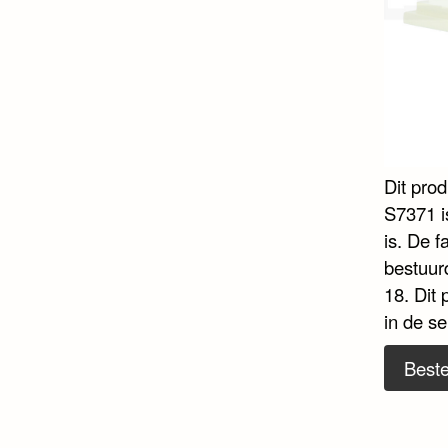
Dit pro
S7371 is
is. De f
bestuur
18. Dit
in de se
Beste